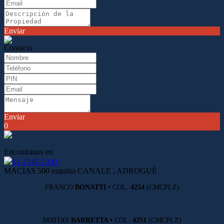
Enviar
Contacto
Enviar
0
Encontranos en
11-2345-1000 |
MACIAS 500 esquina CANALE , ADROGUÉ
FRANCO
BONATTI •
COL.
4254
(CMCPLZ)
MATÍAS
BARRETTA •
COL.
4251
(CMCPLZ)