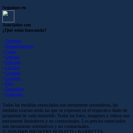
Seguinos en
Asociados con
¿Qué estás buscando?
·
Terrenos
·
Departamentos
·
Casas
·
Quintas
·
Oficinas
·
Locales
·
Campos
·
Garages
·
PHs
·
Depositos
·
Galpones
Todas las medidas enunciadas son meramente orientativas, las
medidas exactas serán las que se expresen en el respectivo título de
propiedad de cada inmueble. Todas las fotos, imagenes y videos son
meramente ilustrativos y no contractuales. Los precios enunciados
son meramente orientativos y no contractuales.
© 2026 B&B BROKERS BONATTI • BARRETTA.