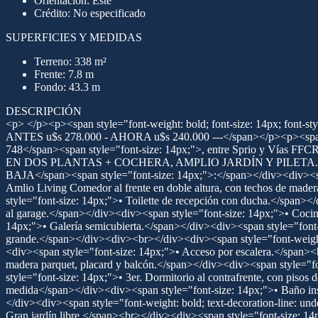
Orientación: Este
Crédito: No especificado
SUPERFICIES Y MEDIDAS
Terreno: 338 m²
Frente: 7.8 m
Fondo: 43.3 m
DESCRIPCIÓN
<p> </p><p><span style="font-weight: bold; font-size: 14px; font-st
ANTES u$s 278.000 - AHORA u$s 240.000 ---</span></p><p><span s
748</span><span style="font-size: 14px;">, entre Sprio
EN DOS PLANTAS + COCHERA, AMPLIO JARDÍN Y PILETA.</span><br
BAJA</span><span style="font-size: 14px;">:</span></div><div><span
Amlio Living Comedor al frente en doble altura, con techos de made
style="font-size: 14px;">• Toilette de recepción con ducha.</span></d
al garage.</span></div><div><span style="font-size: 14px;">• Cocina
14px;">• Galería semicubierta.</span></div><div><span style="font-
grande.</span></div><div><br></div><div><span style="font-weight
<div><span style="font-size: 14px;">• Acceso por escalera.</span><
madera parquet, placard y balcón.</span></div><div><span style="fo
style="font-size: 14px;">• 3er. Dormitorio al contrafrente, con pis
medida</span></div><div><span style="font-size: 14px;">• Baño ins
</div><div><span style="font-weight: bold; text-decoration-line: 
Gran jardín libre.</span><br></div><div><span style="font-size: 1