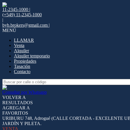
11-2345-1000 |
(+549) 11-2345-1000
|
byb.brokers@gmail.com |
MENÚ
LLAMAR
Venta
Alquiler
Alquiler temporario
Propiedades
Tasación
Contacto
Consultar por Whatsapp
VOLVER A
RESULTADOS
AGREGAR A
FAVORITOS
URIBURU 748, Adrogué (CALLE CORTADA - EXCELENTE 
JARDÍN Y PILETA.
VENTA