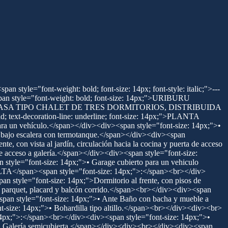
tyle="font-weight: bold; font-size: 14px; font-style: italic;">---
an style="font-weight: bold; font-size: 14px;">URIBURU
ÓN) – CASA TIPO CHALET DE TRES DORMITORIOS, DISTRIBUIDA
-decoration-line: underline; font-size: 14px;">PLANTA
ara un vehículo.</span></div><div><span style="font-size: 14px;">•
a bajo escalera con termotanque.</span></div><div><span
, con vista al jardín, circulación hacia la cocina y puerta de acceso
e acceso a galería.</span></div><div><span style="font-size:
style="font-size: 14px;">• Garage cubierto para un vehiculo
ALTA</span><span style="font-size: 14px;">:</span><br></div>
n style="font-size: 14px;">Dormitorio al frente, con pisos de
ra parquet, placard y balcón corrido.</span><br></div><div><span
><span style="font-size: 14px;">• Ante Baño con bacha y mueble a
size: 14px;">• Bohardilla tipo altillo.</span><br></div><div><br>
14px;">:</span><br></div><div><span style="font-size: 14px;">•
">• Galería semicubierta.</span></div><div><br></div><div><span