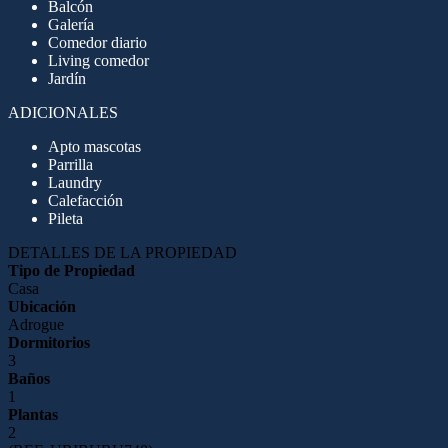
Balcón
Galería
Comedor diario
Living comedor
Jardín
ADICIONALES
Apto mascotas
Parrilla
Laundry
Calefacción
Pileta
DETALLES DE LA PROPIEDAD
Tipo de Propiedad
Casa
Ubicación
Adrogue
Dormitorios
3
Baños
1
Plantas
2