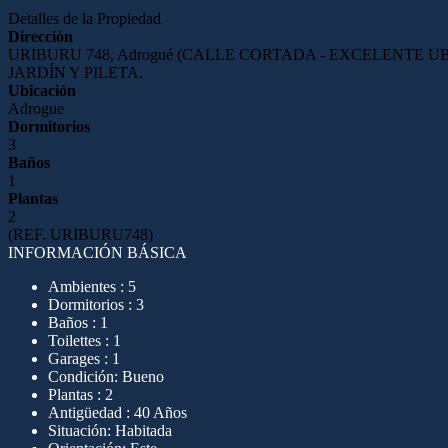
Detalles de la Propiedad
Dirección
URIBURU 748, Adrogué (CALLE CORTADA - EXCELENTE 
JARDÍN Y PILETA.
Ubicación
Adrogue
Dormitorios
3
Baños
1
Plantas
2
(REF. URIBURU748)
INFORMACIÓN BÁSICA
Ambientes : 5
Dormitorios : 3
Baños : 1
Toilettes : 1
Garages : 1
Condición: Bueno
Plantas : 2
Antigüedad : 40 Años
Situación: Habitada