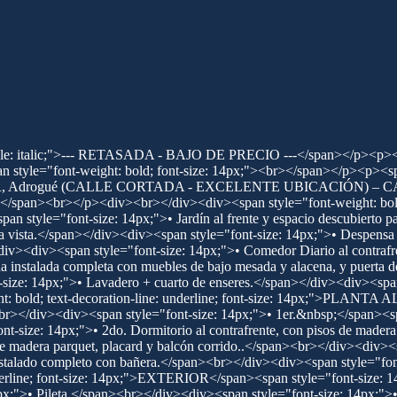
yle: italic;">--- RETASADA - BAJO DE PRECIO ---</span></p><p><span s
tyle="font-weight: bold; font-size: 14px;"><br></span></p><p><sp
 y Vías FFCR, Adrogué (CALLE CORTADA - EXCELENTE UBICACI
></p><div><br></div><div><span style="font-weight: bold; text
 style="font-size: 14px;">• Jardín al frente y espacio descubierto p
ra vista.</span></div><div><span style="font-size: 14px;">• Despens
iv><div><span style="font-size: 14px;">• Comedor Diario al contrafrente
 instalada completa con muebles de bajo mesada y alacena, y puerta d
size: 14px;">• Lavadero + cuarto de enseres.</span></div><div><span 
: bold; text-decoration-line: underline; font-size: 14px;">PLANTA 
br></div><div><span style="font-size: 14px;">• 1er.&nbsp;</span><spa
nt-size: 14px;">• 2do. Dormitorio al contrafrente, con pisos de made
os de madera parquet, placard y balcón corrido..</span><br></div><div
talado completo con bañera.</span><br></div><div><span style="font-
underline; font-size: 14px;">EXTERIOR</span><span style="font-size: 
4px;">• Pileta.</span><br></div><div><span style="font-size: 14px;