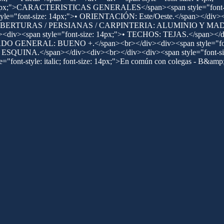
-size: 14px;">CARACTERISTICAS GENERALES</span><span style="font-s
style="font-size: 14px;">• ORIENTACIÓN: Este/Oeste.</span></div
x;">• ABERTURAS / PERSIANAS / CARPINTERIA: ALUMINIO Y MADE
><span style="font-size: 14px;">• TECHOS: TEJAS.</span></div
ESTADO GENERAL: BUENO +.</span><br></div><div><span style=
INA.</span></div><div><br></div><div><span style="font
font-style: italic; font-size: 14px;">En común con colegas - B