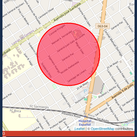
Leaflet
| ©
OpenStreetMap
contributors
0