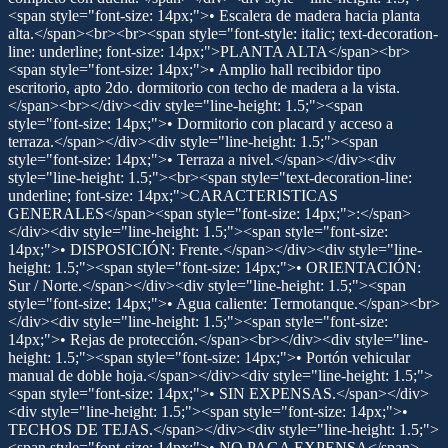
<span style="font-size: 14px;">• Escalera de madera hacia planta
alta.</span><br><br><span style="font-style: italic; text-decoration-
line: underline; font-size: 14px;">PLANTA ALTA</span><br>
<span style="font-size: 14px;">• Amplio hall recibidor tipo
escritorio, apto 2do. dormitorio con techo de madera a la vista.
</span><br></div><div style="line-height: 1.5;"><span
style="font-size: 14px;">• Dormitorio con placard y acceso a
terraza.</span></div><div style="line-height: 1.5;"><span
style="font-size: 14px;">• Terraza a nivel.</span></div><div
style="line-height: 1.5;"><br><span style="text-decoration-line:
underline; font-size: 14px;">CARACTERISTICAS
GENERALES</span><span style="font-size: 14px;">:</span>
</div><div style="line-height: 1.5;"><span style="font-size:
14px;">• DISPOSICIÓN: Frente.</span></div><div style="line-
height: 1.5;"><span style="font-size: 14px;">• ORIENTACIÓN:
Sur / Norte.</span></div><div style="line-height: 1.5;"><span
style="font-size: 14px;">• Agua caliente: Termotanque.</span><br>
</div><div style="line-height: 1.5;"><span style="font-size:
14px;">• Rejas de protección.</span><br></div><div style="line-
height: 1.5;"><span style="font-size: 14px;">• Portón vehicular
manual de doble hoja.</span></div><div style="line-height: 1.5;">
<span style="font-size: 14px;">• SIN EXPENSAS.</span></div>
<div style="line-height: 1.5;"><span style="font-size: 14px;">•
TECHOS DE TEJAS.</span></div><div style="line-height: 1.5;">
<span style="font-size: 14px;">• NO PAGA EXPENSA</span>