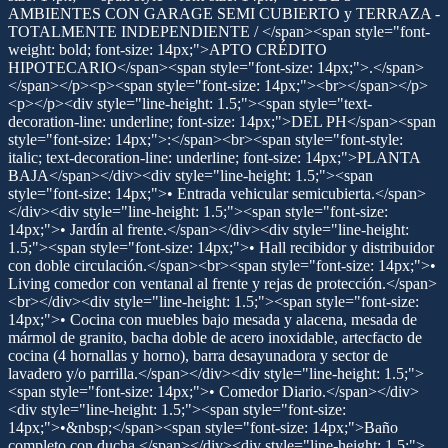
AMBIENTES CON GARAGE SEMI CUBIERTO y TERRAZA -
TOTALMENTE INDEPENDIENTE / </span><span style="font-
weight: bold; font-size: 14px;">APTO CRÉDITO
HIPOTECARIO</span><span style="font-size: 14px;">.</span>
</span></p><p><span style="font-size: 14px;"><br></span></p>
<p></p><div style="line-height: 1.5;"><span style="text-
decoration-line: underline; font-size: 14px;">DEL PH</span><span
style="font-size: 14px;">:</span><br><span style="font-style:
italic; text-decoration-line: underline; font-size: 14px;">PLANTA
BAJA</span></div><div style="line-height: 1.5;"><span
style="font-size: 14px;">• Entrada vehicular semicubierta.</span>
</div><div style="line-height: 1.5;"><span style="font-size:
14px;">• Jardín al frente.</span></div><div style="line-height:
1.5;"><span style="font-size: 14px;">• Hall recibidor y distribuidor
con doble circulación.</span><br><span style="font-size: 14px;">•
Living comedor con ventanal al frente y rejas de protección.</span>
<br></div><div style="line-height: 1.5;"><span style="font-size:
14px;">• Cocina con muebles bajo mesada y alacena, mesada de
mármol de granito, bacha doble de acero inoxidable, artecfacto de
cocina (4 hornallas y horno), barra desayunadora y sector de
lavadero y/o parrilla.</span></div><div style="line-height: 1.5;">
<span style="font-size: 14px;">• Comedor Diario.</span></div>
<div style="line-height: 1.5;"><span style="font-size:
14px;">•&nbsp;</span><span style="font-size: 14px;">Baño
completo con ducha.</span></div><div style="line-height: 1.5;">