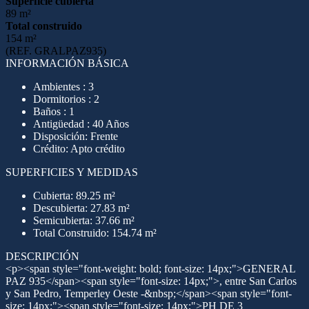
Superficie cubierta
89 m²
Total construido
154 m²
(REF. GRALPAZ935)
INFORMACIÓN BÁSICA
Ambientes : 3
Dormitorios : 2
Baños : 1
Antigüedad : 40 Años
Disposición: Frente
Crédito: Apto crédito
SUPERFICIES Y MEDIDAS
Cubierta: 89.25 m²
Descubierta: 27.83 m²
Semicubierta: 37.66 m²
Total Construido: 154.74 m²
DESCRIPCIÓN
<p><span style="font-weight: bold; font-size: 14px;">GENERAL
PAZ 935</span><span style="font-size: 14px;">, entre San Carlos
y San Pedro, Temperley Oeste -&nbsp;</span><span style="font-
size: 14px;"><span style="font-size: 14px;">PH DE 3