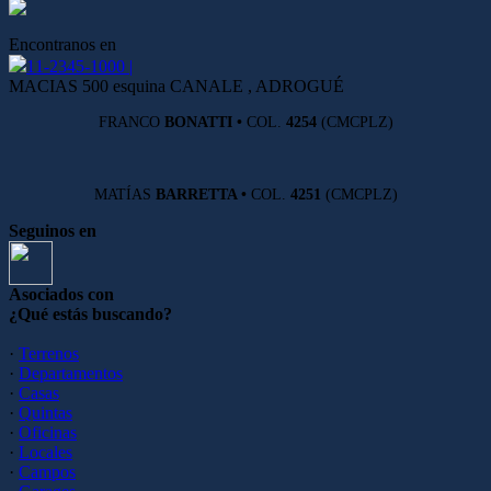
Encontranos en
11-2345-1000 |
MACIAS 500 esquina CANALE , ADROGUÉ
FRANCO
BONATTI •
COL.
4254
(CMCPLZ)
MATÍAS
BARRETTA •
COL.
4251
(CMCPLZ)
Seguinos en
Asociados con
¿Qué estás buscando?
·
Terrenos
·
Departamentos
·
Casas
·
Quintas
·
Oficinas
·
Locales
·
Campos