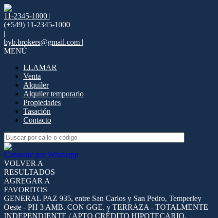
11-2345-1000 |
(+549) 11-2345-1000
|
byb.brokers@gmail.com |
MENÚ
LLAMAR
Venta
Alquiler
Alquiler temporario
Propiedades
Tasación
Contacto
Consultar por Whatsapp
VOLVER A
RESULTADOS
AGREGAR A
FAVORITOS
GENERAL PAZ 935, entre San Carlos y San Pedro, Temperley
Oeste - PH 3 AMB. CON GGE. y TERRAZA - TOTALMENTE
INDEPENDIENTE / APTO CRÉDITO HIPOTECARIO.