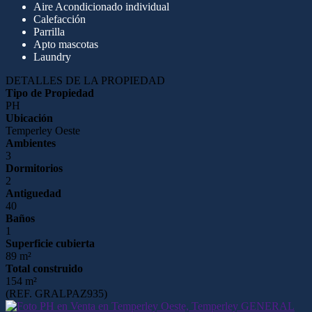
Aire Acondicionado individual
Calefacción
Parrilla
Apto mascotas
Laundry
DETALLES DE LA PROPIEDAD
Tipo de Propiedad
PH
Ubicación
Temperley Oeste
Ambientes
3
Dormitorios
2
Antiguedad
40
Baños
1
Superficie cubierta
89 m²
Total construido
154 m²
(REF. GRALPAZ935)