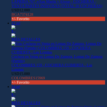
LAPRIDA 767, e/San Martín y Alvear - COCHERAS -
VENTA PARTES INDIVISAS (TOTAL 10 COCHERAS)
USD12.000
BGA7374128
+/- Favorito
12 m²
$ -
MÁS DETALLES
Cochera en Venta en Lomas De Zamora, Lomas De Zamora
(Partido)
COLOMBRES 159 - COCHERA CUBIERTA - Las
Lomitas
USD15.000
COLOMBRES15969
+/- Favorito
14 m²
$ -
MÁS DETALLES