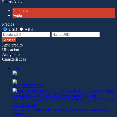
Filtros Activos
Cocheras
Venta
Precios
USD
ARS
Aplicar
Apto crédito
Ubicación
Antigüedad
Características
0 m²
$ -
MÁS DETALLES
Cochera en Venta en Lomas de Zamora Oeste, Lomas De
Zamora