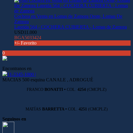
Cochera en Venta en Lomas de Zamora Oeste, Lomas De
Zamora
Laprida 564 - COCHERA CUBIERTA - Lomas de Zamora
USD11.000
BGA5033424
+/- Favorito
0
Encontranos en
11-2345-1000 |
MACIAS 500 esquina CANALE , ADROGUÉ
FRANCO
BONATTI •
COL.
4254
(CMCPLZ)
MATÍAS
BARRETTA •
COL.
4251
(CMCPLZ)
Seguinos en